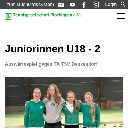
zum Buchungssystem
Login
Aktuelles
Juniorinnen U18 - 2
Turniere
Auswärtsspiel gegen TA TSV Denkendorf
Verein
Mannschaften
Jugend