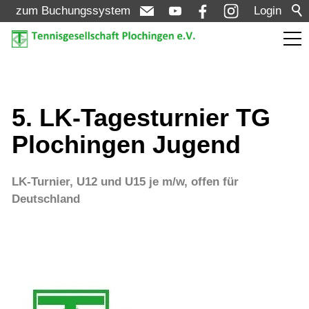
zum Buchungssystem
Login
Aktuelles
5. LK-Tagesturnier TG
Turniere
Plochingen Jugend
Bezirksmeisterschaften Bezirk D - Aktive +
Senioren: 13.05. - 17.05.2026
LK-Turnier, U12 und U15 je m/w, offen für
Deutschland
NEXT LEVEL Turnier U8-U10: 07.08. -
09.08.2026
LK - Tagesturnier - Aktive: 10.08.2026 (LK
01-12)
LK - Tagesturnier - Aktive: 11.08.2026 (LK