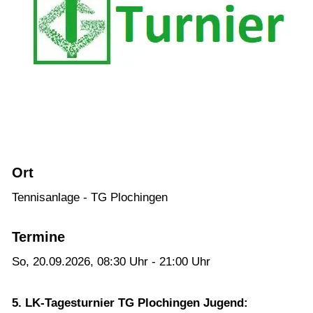
10-25)
LK - Tagesturnier - Aktive: 12.08.2026 (LK
01-18)
Plochingen Open Jugend U12-U18: 14.08. -
16.08.2025 (LK Turnier, J-2, DTB-Status)
Plochingen Open Nachwuchs U21: 14.08. -
16.08.2026 (LK Turnier, N-6, DTB-Status)
LK - Tagesturnier - Aktive: 19.09.2026 (LK
Ort
01-25)
Tennisanlage - TG Plochingen
LK - Tagesturnier - Jugend: 20.09.2026
LK - Tagesturnier - Nachwuchs U21:
Termine
20.09.2026
So, 20.09.2026
, 08:30
Uhr
- 21:00
Uhr
Verein
5. LK-Tagesturnier TG Plochingen Jugend: