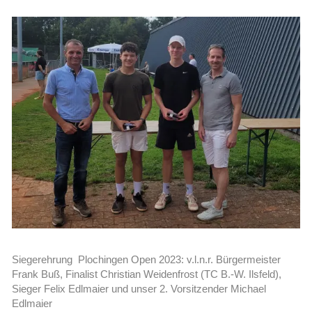
Siegerehrung Plochingen Open 2023: v.l.n.r. Bürgermeister
Frank Buß, Finalist Christian Weidenfrost (TC B.-W. Ilsfeld),
Sieger Felix Edlmaier und unser 2. Vorsitzender Michael
Edlmaier