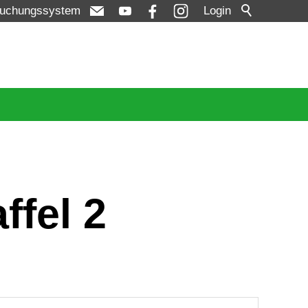
uchungssystem
Login
ffel 2