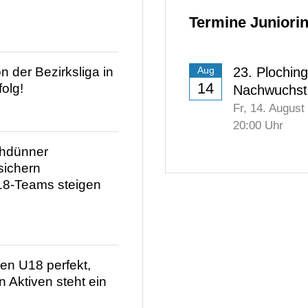
Termine Juniori
 der Bezirksliga in
23. Plochin
Aug
14
folg!
Nachwuchst
Fr,
14. August
20:00
Uhr
hdünner
sichern
18-Teams steigen
ren U18 perfekt,
 Aktiven steht ein