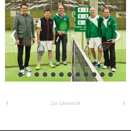
Vorheriger Artikel
Nächster Artikel
Zur Übersicht
Kontakt
Tennisgesellschaft
Plochingen e.V.
Stumpenhof 104
73207 Plochingen
Geschäftsstelle:
07153-999303
E-Mail schreiben