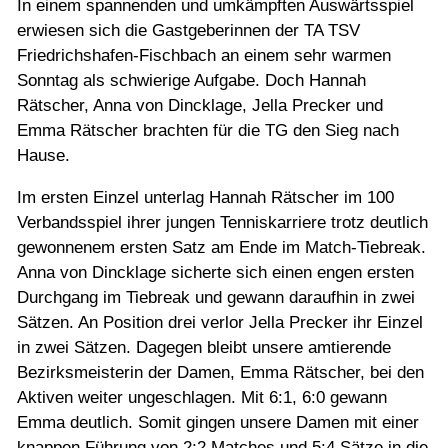
Jugend
In einem spannenden und umkämpften Auswärtsspiel
erwiesen sich die Gastgeberinnen der TA TSV
Friedrichshafen-Fischbach an einem sehr warmen
Training
Sonntag als schwierige Aufgabe. Doch Hannah
Rätscher, Anna von Dincklage, Jella Precker und
Emma Rätscher brachten für die TG den Sieg nach
Gaststätte
Hause.
Im ersten Einzel unterlag Hannah Rätscher im 100
Verbandsspiel ihrer jungen Tenniskarriere trotz deutlich
gewonnenem ersten Satz am Ende im Match-Tiebreak.
Anna von Dincklage sicherte sich einen engen ersten
Durchgang im Tiebreak und gewann daraufhin in zwei
Sätzen. An Position drei verlor Jella Precker ihr Einzel
in zwei Sätzen. Dagegen bleibt unsere amtierende
Bezirksmeisterin der Damen, Emma Rätscher, bei den
Aktiven weiter ungeschlagen. Mit 6:1, 6:0 gewann
Emma deutlich. Somit gingen unsere Damen mit einer
knappen Führung von 2:2 Matches und 5:4 Sätze in die