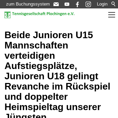
zum Buchungssystem
Login
Aktuelles
Beide Junioren U15
Mannschaften
Meldungen
verteidigen
Termine
Aufstiegsplätze,
Turniere
Junioren U18 gelingt
Verein
Revanche im Rückspiel
und doppelter
Mannschaften
Heimspieltag unserer
Jüngsten