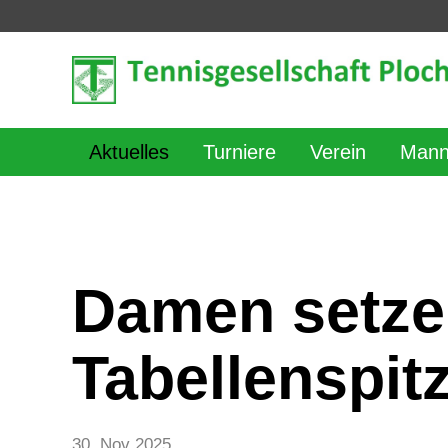
Aktuelles
Turniere
Verein
Mann
Damen setzen
Tabellenspit
30. Nov 2025