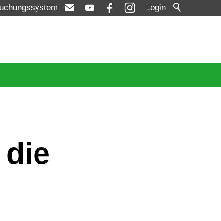
uchungssystem
Login
 die