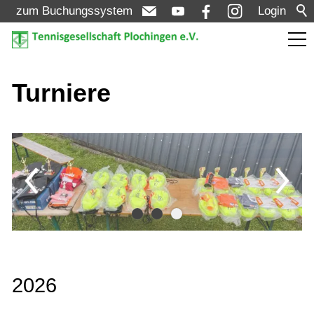
zum Buchungssystem
Login
Aktuelles
Turniere
Turniere
Bezirksmeisterschaften Bezirk D - Aktive +
Senioren: 13.05. - 17.05.2026
2026
NEXT LEVEL Turnier U8-U10: 07.08. -
09.08.2026
LK - Tagesturnier - Aktive: 10.08.2026 (LK
NEXT LEVEL-Turnierserie der VR-
01-12)
Talentiade U8-U10 - TG Plochingen -
Sa. 07. - So. 09.08.2026
LK - Tagesturnier - Aktive: 11.08.2026 (LK