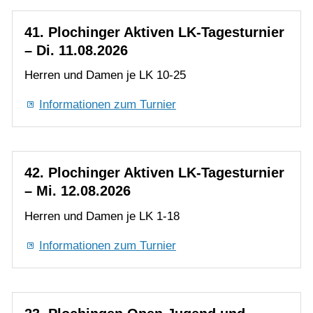
Informationen zum Turnier
Mannschaften
Jugend
42. Plochinger Aktiven LK-Tagesturnier
– Mi. 12.08.2026
Training
Herren und Damen je LK 1-18
Informationen zum Turnier
Gaststätte
23. Plochingen Open Jugend und
Nachwuchs: U12-U16+U21 Turnier - Fr.
14.08.2026 - So. 16.08.2026
Turnier für U12m/w - U16 m/w und U21 m/w; J-2
und N-6 - DTB-Status, LK-Wertung