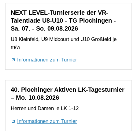
10-25)
U8 Kleinfeld, U9 Midcourt und U10 Großfeld je
m/w
LK - Tagesturnier - Aktive: 12.08.2026 (LK
01-18)
Informationen zum Turnier
Plochingen Open Jugend U12-U18: 14.08. -
16.08.2025 (LK Turnier, J-2, DTB-Status)
40. Plochinger Aktiven LK-Tagesturnier
Plochingen Open Nachwuchs U21: 14.08. -
– Mo. 10.08.2026
16.08.2026 (LK Turnier, N-6, DTB-Status)
Herren und Damen je LK 1-12
LK - Tagesturnier - Aktive: 19.09.2026 (LK
01-25)
Informationen zum Turnier
LK - Tagesturnier - Jugend: 20.09.2026
LK - Tagesturnier - Nachwuchs U21:
20.09.2026
41. Plochinger Aktiven LK-Tagesturnier
– Di. 11.08.2026
Verein
Herren und Damen je LK 10-25